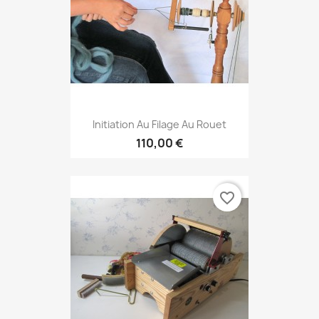
Initiation Au Filage Au Rouet
110,00 €
favorite_border