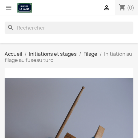
shopping_cart


(0)
search
Accueil
Initiations et stages
Filage
Initiation au
filage au fuseau turc