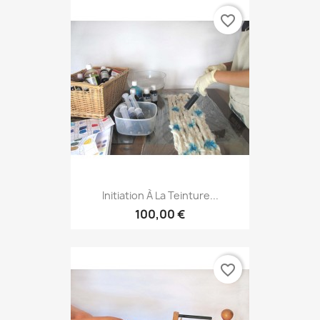
favorite_border
Initiation À La Teinture...
100,00 €
favorite_border