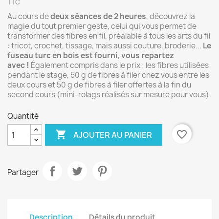
TTC
Au cours de
deux séances de 2 heures
, découvrez la
magie du tout premier geste, celui qui vous permet de
transformer des fibres en fil, préalable à tous les arts du fil
: tricot, crochet, tissage, mais aussi couture, broderie...
Le
fuseau turc en bois est fourni, vous repartez
avec !
Également compris dans le prix : les fibres utilisées
pendant le stage, 50 g de fibres à filer chez vous entre les
deux cours et 50 g de fibres à filer offertes à la fin du
second cours (mini-rolags réalisés sur mesure pour vous).
Quantité

favorite_border
AJOUTER AU PANIER
Partager
Description
Détails du produit