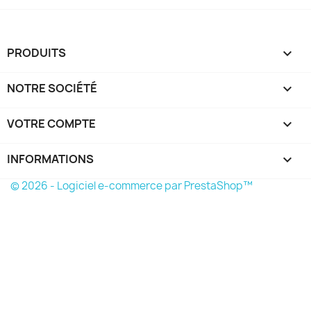
PRODUITS

NOTRE SOCIÉTÉ

VOTRE COMPTE

INFORMATIONS
keyboard_arrow_down
© 2026 - Logiciel e-commerce par PrestaShop™