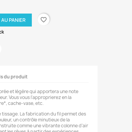
favorite_border
 AU PANIER
ck
ls du produit
lorée et légère qui apportera une note
eur. Vous vous l'approprierez en la
e*, cache-vase, etc.
e tissage. La fabrication du fil permet des
ouleur, un contrôle minutieux de la
onstruite comme une vibrante colonne d’air
sent les rêves à partir des expériences