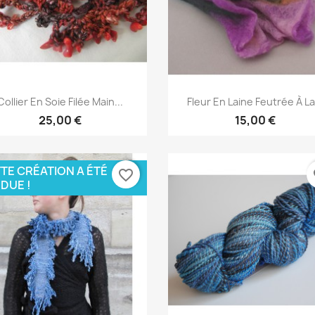
Aperçu rapide
Aperçu rapide


Collier En Soie Filée Main...
Fleur En Laine Feutrée À La.
25,00 €
15,00 €
TE CRÉATION A ÉTÉ
favorite_border
fa
DUE !