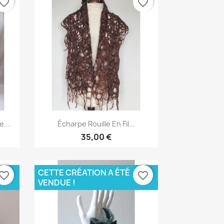
vorite_border
favorite_border
Aperçu rapide

...
Écharpe Rouille En Fil...
35,00 €
CETTE CRÉATION A ÉTÉ
vorite_border
favorite_border
VENDUE !