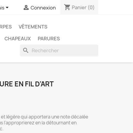
shopping_cart


Panier
(0)
is
Connexion
RPES
VÊTEMENTS
CHAPEAUX
PARURES
search
RE EN FIL D'ART
e et légère qui apportera une note décalée
us l'approprierez en la détournant en
c.