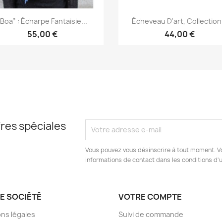
Aperçu rapide
Aperçu rapide


“Boa” : Écharpe Fantaisie...
Écheveau D'art, Collection.
55,00 €
44,00 €
res spéciales
Vous pouvez vous désinscrire à tout moment. V
informations de contact dans les conditions d'ut
E SOCIÉTÉ
VOTRE COMPTE
ns légales
Suivi de commande