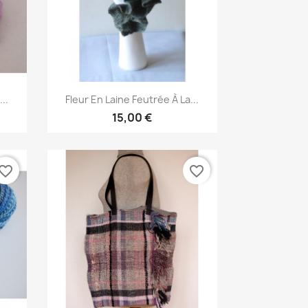
Aperçu rapide

..
Fleur En Laine Feutrée À La...
15,00 €
vorite_border
favorite_border