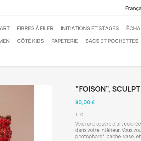
França
'ART
FIBRES À FILER
INITIATIONS ET STAGES
ÉCHA
MEN
CÔTÉ KIDS
PAPETERIE
SACS ET POCHETTES
“FOISON”, SCULPTU
80,00 €
TTC
Voici une œuvre d'art coloré
dans votre intérieur. Vous vo
photophore*, cache-vase, et