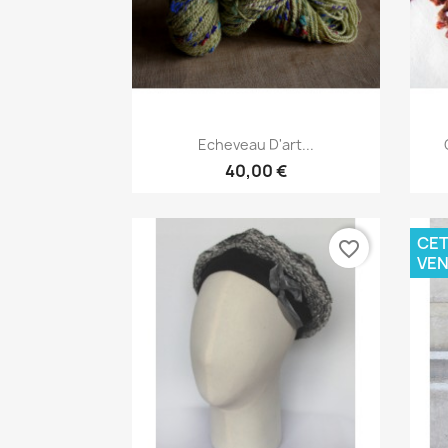
Aperçu rapide

Echeveau D'art...
40,00 €
CET
favorite_border
VEN