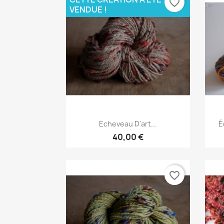
favorite_border
VENDUE !
Aperçu rapide

Echeveau D'art...
É
40,00 €
favorite_border