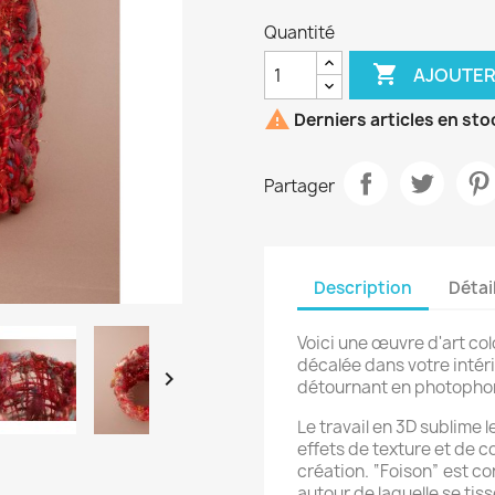
Quantité

AJOUTER

Derniers articles en sto
Partager
Description
Détai
Voici une œuvre d'art co
décalée dans votre intéri

détournant en photophor
Le travail en 3D sublime l
effets de texture et de c
création. “Foison” est c
autour de laquelle se tis