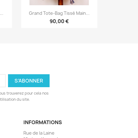
Aperçu rapide

..
Grand Tote-Bag Tissé Main...
90,00 €
ous trouverez pour cela nos
ilisation du site.
INFORMATIONS
Rue de la Laine