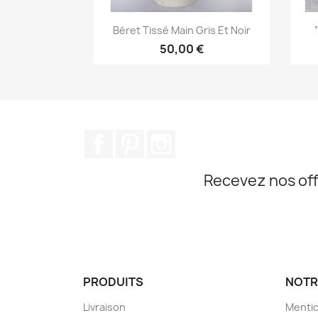
Aperçu rapide

Béret Tissé Main Gris Et Noir
50,00 €
Facebook
Pinterest
Instagram
Recevez nos off
PRODUITS
NOTR
Livraison
Mentio