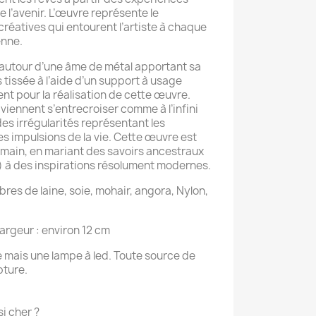
 l’avenir. L’œuvre représente le
réatives qui entourent l’artiste à chaque
enne.
ée autour d’une âme de métal apportant sa
s tissée à l’aide d’un support à usage
t pour la réalisation de cette œuvre.
 viennent s’entrecroiser comme à l’infini
es irrégularités représentant les
s impulsions de la vie. Cette œuvre est
a main, en mariant des savoirs ancestraux
e) à des inspirations résolument modernes.
fibres de laine, soie, mohair, angora, Nylon,
largeur : environ 12 cm
e mais une lampe à led. Toute source de
pture.
si cher ?