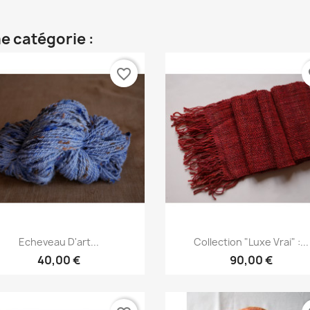
e catégorie :
favorite_border
fa
Aperçu rapide
Aperçu rapide


Echeveau D'art...
Collection "Luxe Vrai" :...
40,00 €
90,00 €