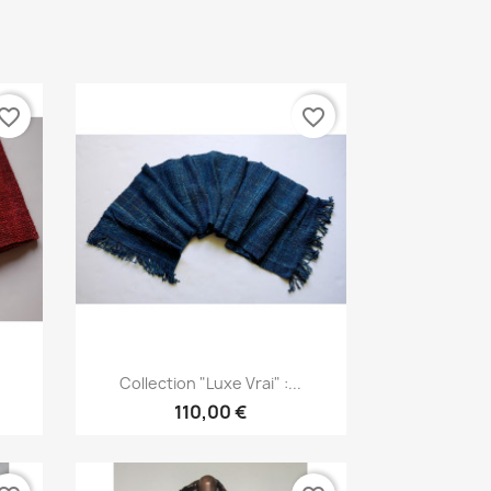
vorite_border
favorite_border
Aperçu rapide

Collection "Luxe Vrai" :...
110,00 €