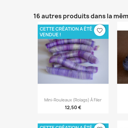
16 autres produits dans la mêm
CETTE CRÉATION A ÉTÉ
favorite_border
VENDUE !
Aperçu rapide

Mini-Rouleaux (rolags) À Filer
12,50 €
CETTE CRÉATION A ÉTÉ