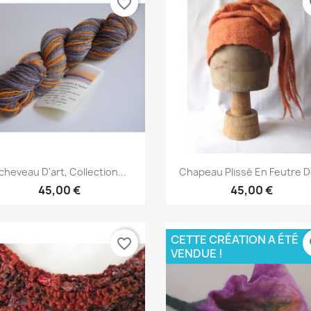
favorite_border
fa
Aperçu rapide
Aperçu rapide


cheveau D'art, Collection...
Chapeau Plissé En Feutre De
45,00 €
45,00 €
CETTE CRÉATION A ÉTÉ
favorite_border
fa
VENDUE !