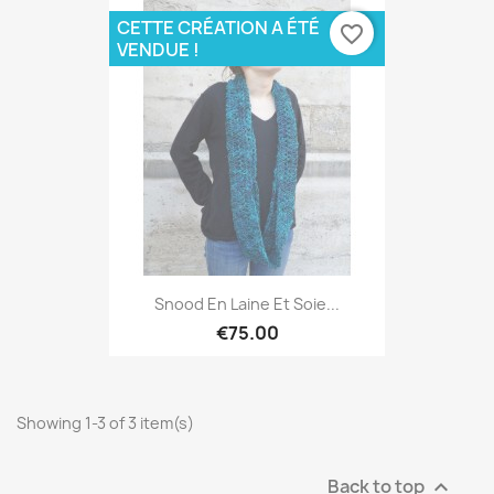
CETTE CRÉATION A ÉTÉ
favorite_border
VENDUE !
Snood En Laine Et Soie...
€75.00
Showing 1-3 of 3 item(s)
Back to top
