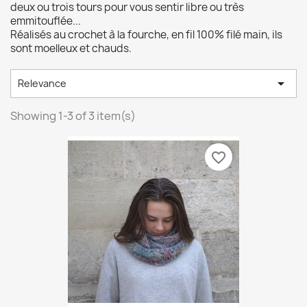
deux ou trois tours pour vous sentir libre ou très
emmitouflée...
Réalisés au crochet à la fourche, en fil 100% filé main, ils
sont moelleux et chauds.

Relevance
Showing 1-3 of 3 item(s)
favorite_border