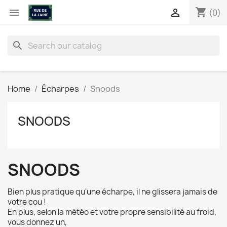
shopping_cart


(0)
search
Home
Écharpes
Snoods
SNOODS
SNOODS
Bien plus pratique qu'une écharpe, il ne glissera jamais de
votre cou !
En plus, selon la météo et votre propre sensibilité au froid,
vous donnez un,