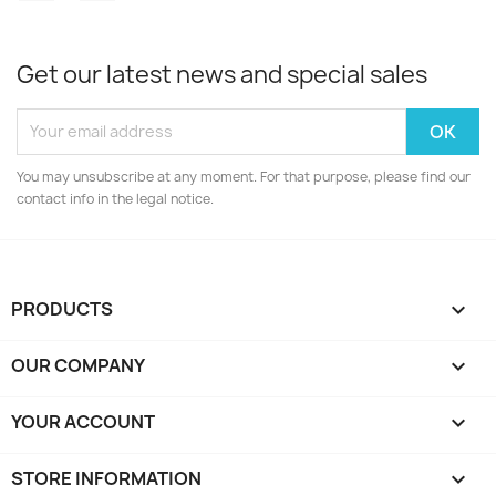
Get our latest news and special sales
You may unsubscribe at any moment. For that purpose, please find our
contact info in the legal notice.
PRODUCTS

OUR COMPANY

YOUR ACCOUNT

STORE INFORMATION
keyboard_arrow_down