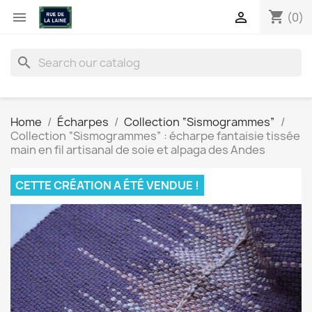
shopping_cart


(0)
search
Home
Écharpes
Collection “Sismogrammes”
Collection “Sismogrammes” : écharpe fantaisie tissée
main en fil artisanal de soie et alpaga des Andes
CETTE CRÉATION A ÉTÉ VENDUE !