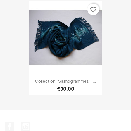
favorite_border
Collection “Sismogrammes” :...
€90.00
Facebook
Instagram