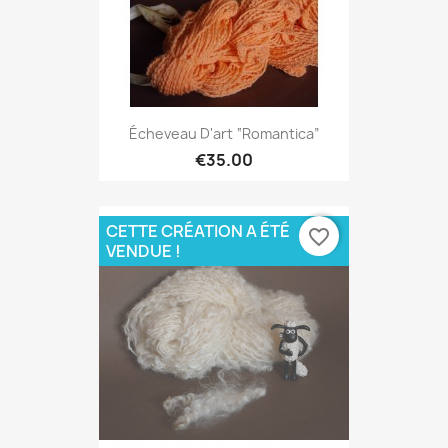
Écheveau D'art “Romantica”
€35.00
CETTE CRÉATION A ÉTÉ
favorite_border
VENDUE !