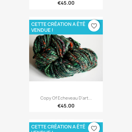
€45.00
CETTE CRÉATION A ÉTÉ
favorite_border
VENDUE !
Copy Of Echeveau D'art...
€45.00
CETTE CRÉATION A ÉTÉ
favorite_border