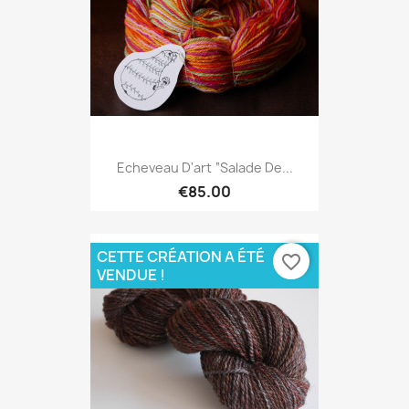
Echeveau D'art “Salade De...
€85.00
CETTE CRÉATION A ÉTÉ
favorite_border
VENDUE !