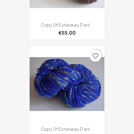
Copy Of Echeveau D'art...
€55.00
favorite_border
Copy Of Echeveau D'art...