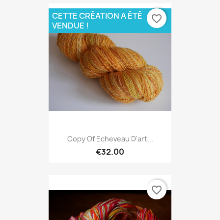
CETTE CRÉATION A ÉTÉ
favorite_border
VENDUE !
Copy Of Echeveau D'art...
€32.00
favorite_border