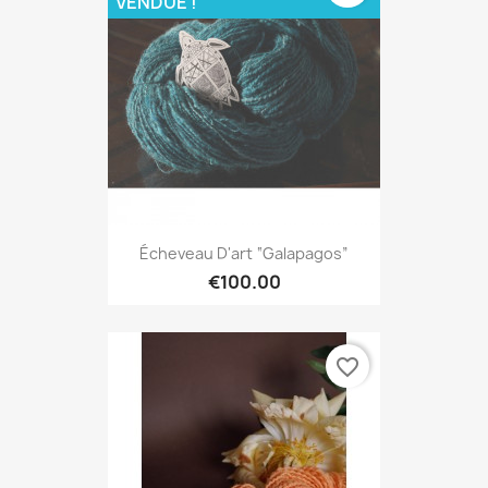
VENDUE !
Écheveau D'art “Galapagos”
€100.00
favorite_border