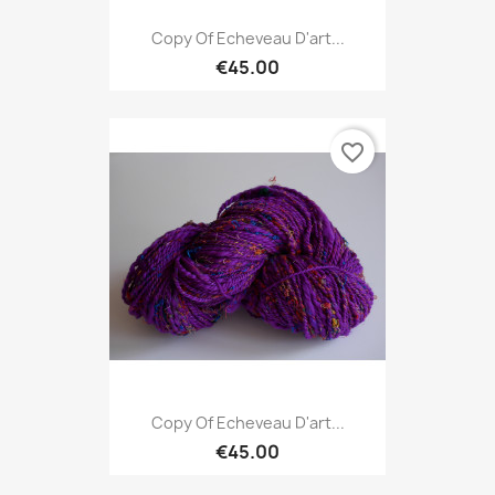
Copy Of Echeveau D'art...
€45.00
favorite_border
Copy Of Echeveau D'art...
€45.00