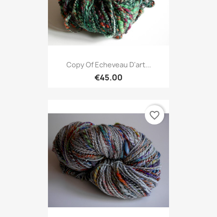
Copy Of Echeveau D'art...
€45.00
favorite_border