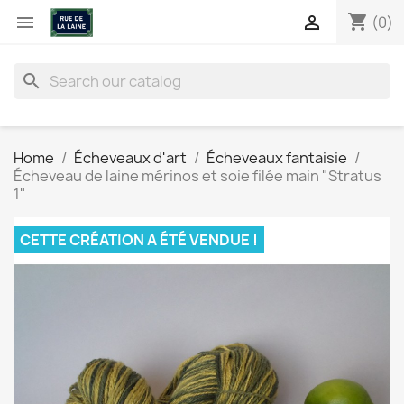
shopping_cart


(0)
search
Home
Écheveaux d'art
Écheveaux fantaisie
Écheveau de laine mérinos et soie filée main "Stratus
1"
CETTE CRÉATION A ÉTÉ VENDUE !